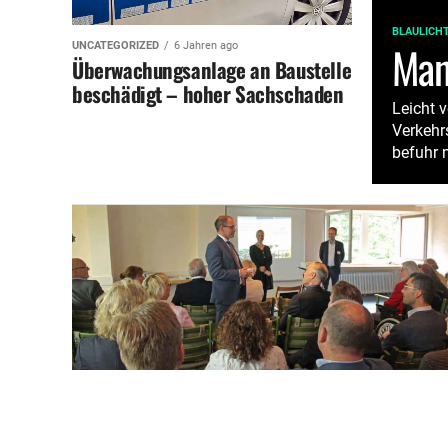
BLAULICH
Man
UNCATEGORIZED
6 Jahren ago
Überwachungsanlage an Baustelle
beschädigt – hoher Sachschaden
Leicht v
Verkehr
befuhr m