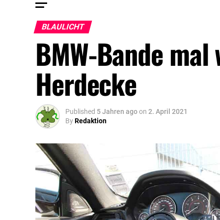
BLAULICHT
BMW-Bande mal w
Herdecke
Published
5 Jahren ago
on
2. April 2021
By
Redaktion