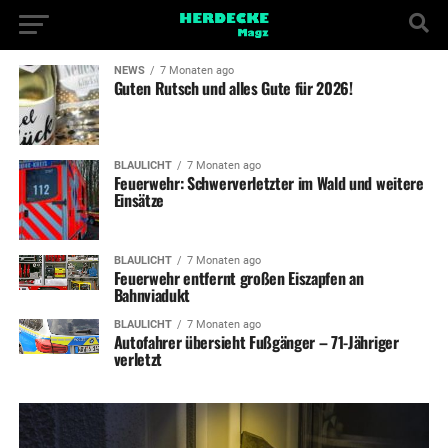
NEWS
7 Monaten ago
Guten Rutsch und alles Gute für 2026!
BLAULICHT
7 Monaten ago
Feuerwehr: Schwerverletzter im Wald und weitere
Einsätze
BLAULICHT
7 Monaten ago
Feuerwehr entfernt großen Eiszapfen an
Bahnviadukt
BLAULICHT
7 Monaten ago
Autofahrer übersieht Fußgänger – 71-Jähriger
verletzt