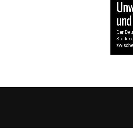
Unw
und
Der Deu
Starkre
zwische