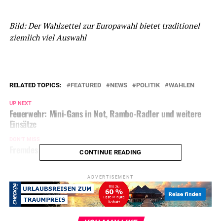
Bild: Der Wahlzettel zur Europawahl bietet traditionel
ziemlich viel Auswahl
RELATED TOPICS:
FEATURED
NEWS
POLITIK
WAHLEN
UP NEXT
Feuerwehr: Mini-Gans in Not, Rambo-Radler und weitere
Einsätze
DON'T MISS
Fremdes Konto geplündert: Wer kennt die Täterin?
CONTINUE READING
ADVERTISEMENT