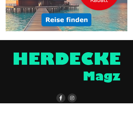
HERDECKE MAGAZIN APP
KONTAKT
UNTERSTÜTZEN
IMPRESSUM / DISCLAIMER
DATENSCHUTZERKLÄRUNG
ÜBER UNS
WERBUNG