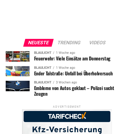
NEUESTE
TRENDING
VIDEOS
BLAULICHT
1 Woche ago
Feuerwehr: Viele Einsätze am Donnerstag
BLAULICHT
1 Woche ago
Ender Talstraße: Unfall bei Überholversuch
BLAULICHT
3 Wochen ago
Embleme von Autos geklaut – Polizei sucht
Zeugen
ADVERTISEMENT