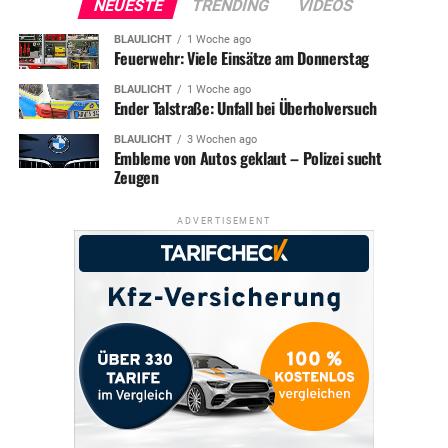
NEUESTE
TRENDING
VIDEOS
BLAULICHT
1 Woche ago
Feuerwehr: Viele Einsätze am Donnerstag
BLAULICHT
1 Woche ago
Ender Talstraße: Unfall bei Überholversuch
BLAULICHT
3 Wochen ago
Embleme von Autos geklaut – Polizei sucht
Zeugen
ADVERTISEMENT