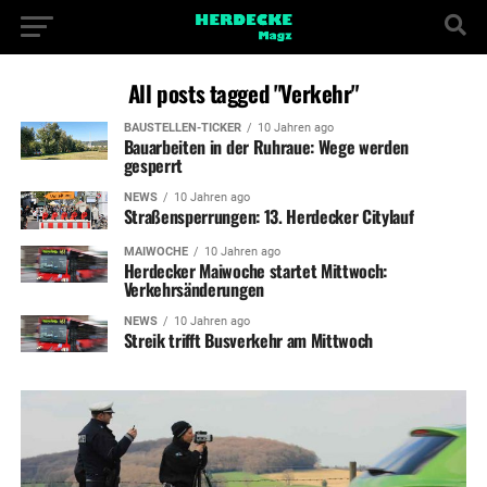
All posts tagged "Verkehr"
BAUSTELLEN-TICKER
10 Jahren ago
Bauarbeiten in der Ruhraue: Wege werden
gesperrt
NEWS
10 Jahren ago
Straßensperrungen: 13. Herdecker Citylauf
MAIWOCHE
10 Jahren ago
Herdecker Maiwoche startet Mittwoch:
Verkehrsänderungen
NEWS
10 Jahren ago
Streik trifft Busverkehr am Mittwoch