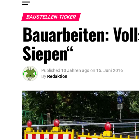
BAUSTELLEN-TICKER
Bauarbeiten: Vol
Siepen“
Published
10 Jahren ago
on
15. Juni 2016
By
Redaktion