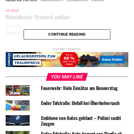
UP NEXT
Bitzeinbruch: Schmuck geklaut
DON'T MISS
Feuerwehr rettet kranken Bussard
CONTINUE READING
ADVERTISEMENT
YOU MAY LIKE
Feuerwehr: Viele Einsätze am Donnerstag
Ender Talstraße: Unfall bei Überholversuch
Embleme von Autos geklaut – Polizei sucht
Zeugen
Ender Talstraße: Auto kommt von Straße ab