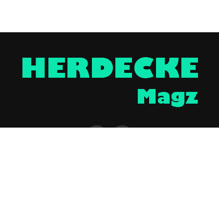
NTAKT
UNTERSTÜTZEN
IMPRESSUM / DISCLAIMER
DATENSCHUTZERKLÄR
Copyright © 2023 UNCover Media