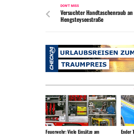
DON'T MISS
Versuchter Handtaschenraub an
Hengsteyseestraße
Ender T
Feuerwehr: Viele Einsätze am