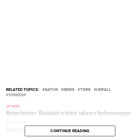
RELATED TOPICS:
NATUR
NEWS
TIERE
UNFALL
VERKEHR
UP NEXT
Wasserkocher: Kleinkind erleidet schwere Verbrennungen
DON'T MISS
Stadtverwaltung warnt vor Anrufern
CONTINUE READING