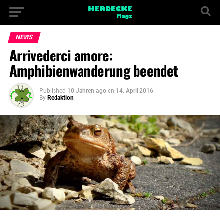
NEWS
Arrivederci amore:
Amphibienwanderung beendet
Published
10 Jahren ago
on
14. April 2016
By
Redaktion