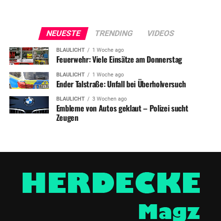
NEUESTE
TRENDING
VIDEOS
BLAULICHT
1 Woche ago
Feuerwehr: Viele Einsätze am Donnerstag
BLAULICHT
1 Woche ago
Ender Talstraße: Unfall bei Überholversuch
BLAULICHT
3 Wochen ago
Embleme von Autos geklaut – Polizei sucht
Zeugen