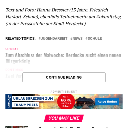
Text und Foto: Hanna Dressler (13 Jahre, Friedrich-
Harkort-Schule), ebenfalls Teilnehmerin am Zukunftstag
(in der Pressestelle der Stadt Herdecke)
RELATED TOPICS:
JUGENDARBEIT
NEWS
SCHULE
UP NEXT
Zum Abschluss der Maiwoche: Herdecke sucht einen neuen
Bürgerkönig
DON'T MISS
Zwei Verletzte nach Unfall
CONTINUE READING
ADVERTISEMENT
YOU MAY LIKE