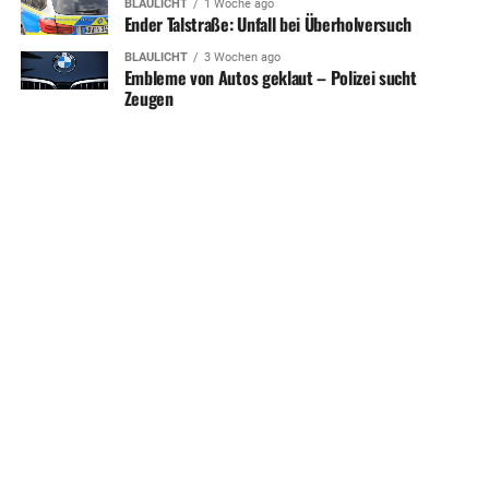
BLAULICHT
1 Woche ago
Ender Talstraße: Unfall bei Überholversuch
BLAULICHT
3 Wochen ago
Embleme von Autos geklaut – Polizei sucht
Zeugen
SHARE
TWEET
HERDECKE MAGAZIN APP
KONTAKT
UNTERSTÜTZEN
IMPRESSUM / DISCLAIMER
DATENSCHUTZERKLÄRUNG
ÜBER UNS