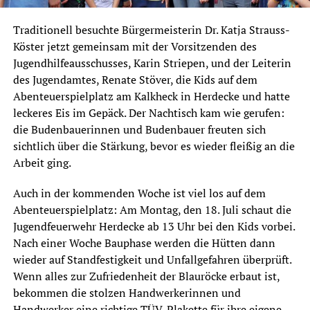
Traditionell besuchte Bürgermeisterin Dr. Katja Strauss-
Köster jetzt gemeinsam mit der Vorsitzenden des
Jugendhilfeausschusses, Karin Striepen, und der Leiterin
des Jugendamtes, Renate Stöver, die Kids auf dem
Abenteuerspielplatz am Kalkheck in Herdecke und hatte
leckeres Eis im Gepäck. Der Nachtisch kam wie gerufen:
die Budenbauerinnen und Budenbauer freuten sich
sichtlich über die Stärkung, bevor es wieder fleißig an die
Arbeit ging.
Auch in der kommenden Woche ist viel los auf dem
Abenteuerspielplatz: Am Montag, den 18. Juli schaut die
Jugendfeuerwehr Herdecke ab 13 Uhr bei den Kids vorbei.
Nach einer Woche Bauphase werden die Hütten dann
wieder auf Standfestigkeit und Unfallgefahren überprüft.
Wenn alles zur Zufriedenheit der Blauröcke erbaut ist,
bekommen die stolzen Handwerkerinnen und
Handwerker eine richtige TÜV-Plakette für ihre eigene