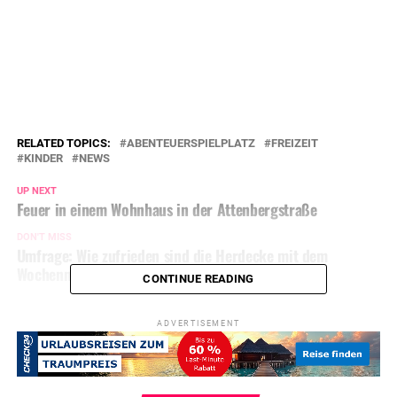
RELATED TOPICS:
ABENTEUERSPIELPLATZ
FREIZEIT
KINDER
NEWS
UP NEXT
Feuer in einem Wohnhaus in der Attenbergstraße
DON'T MISS
Umfrage: Wie zufrieden sind die Herdecke mit dem
Wochenmarkt?
CONTINUE READING
ADVERTISEMENT