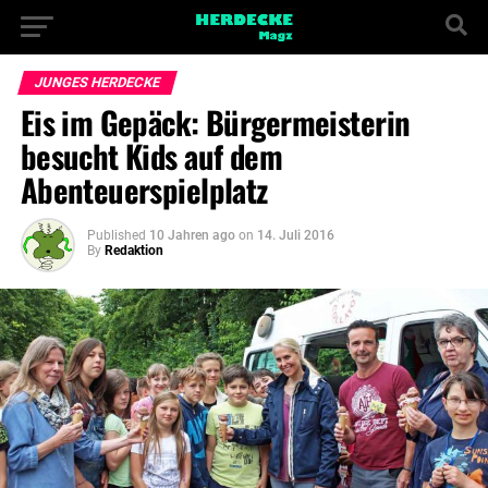
JUNGES HERDECKE
Eis im Gepäck: Bürgermeisterin
besucht Kids auf dem
Abenteuerspielplatz
Published
10 Jahren ago
on
14. Juli 2016
By
Redaktion