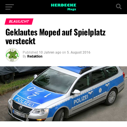
BLAULICHT
Geklautes Moped auf Spielplatz
versteckt
Published
10 Jahren ago
on
5. August 2016
By
Redaktion