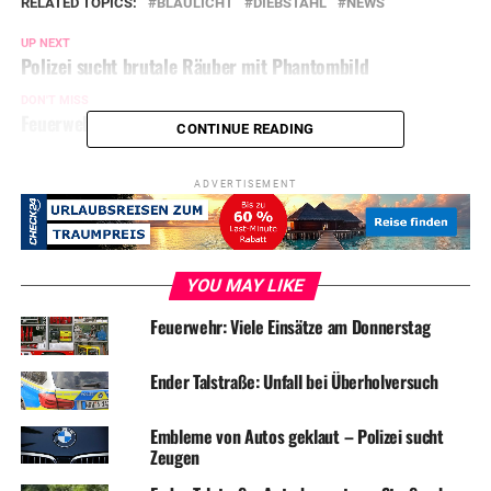
RELATED TOPICS:
BLAULICHT
DIEBSTAHL
NEWS
UP NEXT
Polizei sucht brutale Räuber mit Phantombild
DON'T MISS
Feuerwehr: Mehrere Einsätze am Mittwoch
CONTINUE READING
ADVERTISEMENT
YOU MAY LIKE
Feuerwehr: Viele Einsätze am Donnerstag
Ender Talstraße: Unfall bei Überholversuch
Embleme von Autos geklaut – Polizei sucht
Zeugen