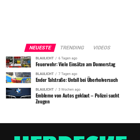
NEUESTE
TRENDING
VIDEOS
BLAULICHT
6 Tagen ago
Feuerwehr: Viele Einsätze am Donnerstag
BLAULICHT
7 Tagen ago
Ender Talstraße: Unfall bei Überholversuch
BLAULICHT
3 Wochen ago
Embleme von Autos geklaut – Polizei sucht
Zeugen