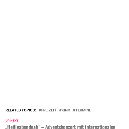
RELATED TOPICS:
FREIZEIT
KINO
TERMINE
UP NEXT
„Heiligabendnah“ – Adventskonzert mit internationalen