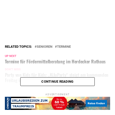
RELATED TOPICS:
SENIOREN
TERMINE
UP NEXT
Termine für Fördermittelberatung im Herdecker Rathaus
DON'T MISS
Party von Kids für Kids: „KiJuParty“ steigt am kommenden
Freitag im FachWerk
CONTINUE READING
ADVERTISEMENT