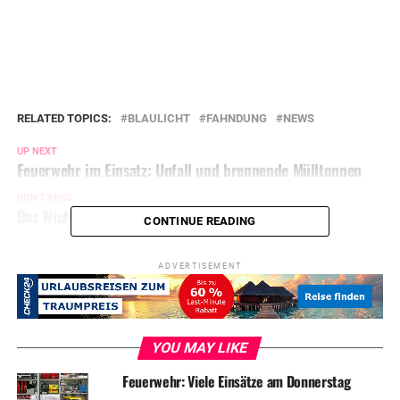
RELATED TOPICS:
BLAULICHT
FAHNDUNG
NEWS
UP NEXT
Feuerwehr im Einsatz: Unfall und brennende Mülltonnen
DON'T MISS
Das Wichtigste in Kürze: Soooooommer! :-)
CONTINUE READING
ADVERTISEMENT
YOU MAY LIKE
Feuerwehr: Viele Einsätze am Donnerstag