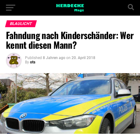
BLAULICHT
Fahndung nach Kinderschänder: Wer
kennt diesen Mann?
Published
8 Jahren ago
on
20. April 2018
By
ots