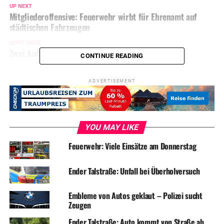
UP NEXT
Mitgliederoffensive: Feuerwehr wirbt für Ehrenamt auf
städtischen Fahrzeugen
DON'T MISS
Zwei Auffahrunfälle mit Verletzten
CONTINUE READING
ADVERTISEMENT
YOU MAY LIKE
Feuerwehr: Viele Einsätze am Donnerstag
Ender Talstraße: Unfall bei Überholversuch
Embleme von Autos geklaut – Polizei sucht
Zeugen
Ender Talstraße: Auto kommt von Straße ab