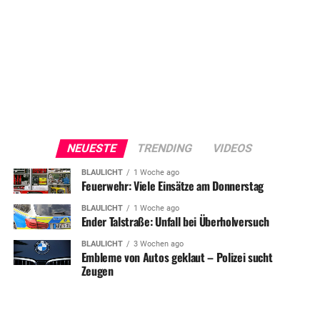
NEUESTE
TRENDING
VIDEOS
BLAULICHT
1 Woche ago
Feuerwehr: Viele Einsätze am Donnerstag
BLAULICHT
1 Woche ago
Ender Talstraße: Unfall bei Überholversuch
BLAULICHT
3 Wochen ago
Embleme von Autos geklaut – Polizei sucht
Zeugen