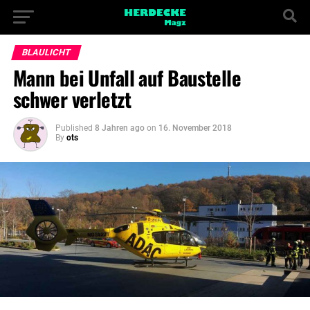
BLAULICHT
Mann bei Unfall auf Baustelle
schwer verletzt
Published
8 Jahren ago
on
16. November 2018
By
ots