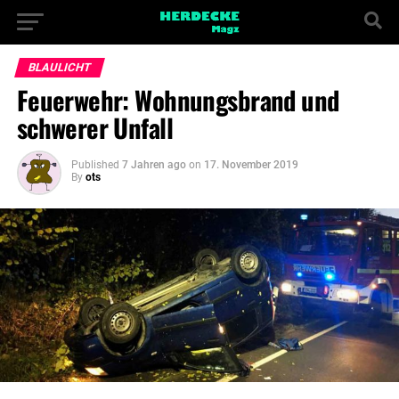
BLAULICHT
Feuerwehr: Wohnungsbrand und
schwerer Unfall
Published
7 Jahren ago
on
17. November 2019
By
ots