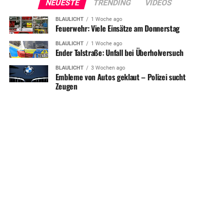
NEUESTE
TRENDING
VIDEOS
BLAULICHT
1 Woche ago
Feuerwehr: Viele Einsätze am Donnerstag
BLAULICHT
1 Woche ago
Ender Talstraße: Unfall bei Überholversuch
BLAULICHT
3 Wochen ago
Embleme von Autos geklaut – Polizei sucht
Zeugen
SHARE
TWEET