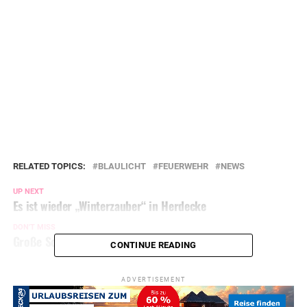
RELATED TOPICS:
BLAULICHT
FEUERWEHR
NEWS
UP NEXT
Es ist wieder „Winterzauber“ in Herdecke
DON'T MISS
Große Schäden am Dach der Turnhalle Schraberg
CONTINUE READING
ADVERTISEMENT