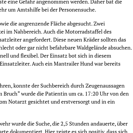
usste eine Gefahr angenommen werden. Daher bat die
wehr um Amtshilfe bei der Personensuche.
ie die angrenzende Fläche abgesucht. Zwei
ei im Nahbereich. Auch die Motorradstaffel des
tzleiter angefordert. Diese neuen Kräder sollten das
lecht oder gar nicht befahrbare Waldgelände absuchen.
ell und flexibel. Der Einsatz bot sich in diesem
 Einsatzleiter. Auch ein Mantrailer Hund war bereits
uhren, konnte der Suchbereich durch Zeugenaussagen
m Bruch“ wurde die Patientin um ca. 17:20 Uhr von den
om Notarzt gesichtet und erstversorgt und in ein
wehr wurde die Suche, die 2,5 Stunden andauerte, über
rte dokumentiert. Hier zeigte es sich positiv, dass sich