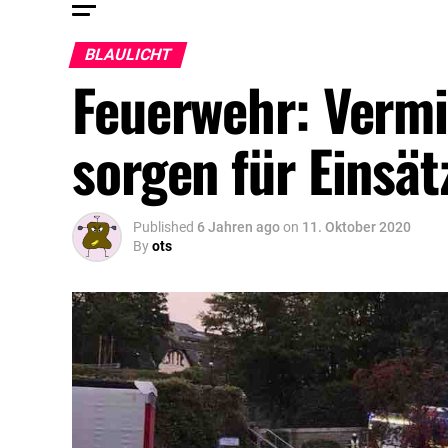
BLAULICHT
Feuerwehr: Vermi
sorgen für Einsät
Published
6 Jahren ago
on
11. Oktober 2020
By
ots