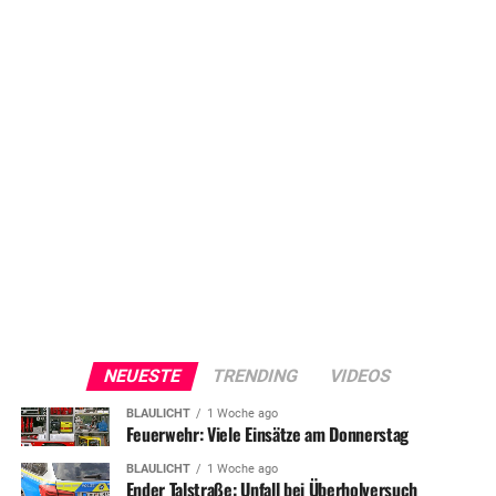
NEUESTE
TRENDING
VIDEOS
BLAULICHT
1 Woche ago
Feuerwehr: Viele Einsätze am Donnerstag
BLAULICHT
1 Woche ago
Ender Talstraße: Unfall bei Überholversuch