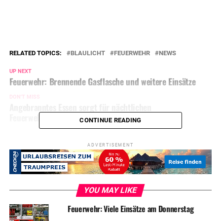
RELATED TOPICS:
BLAULICHT
FEUERWEHR
NEWS
UP NEXT
Feuerwehr: Brennende Gasflasche und weitere Einsätze
DON'T MISS
Angebranntes Essen sorgt für nächtlichen
Feuerwehreinsatz
CONTINUE READING
ADVERTISEMENT
YOU MAY LIKE
Feuerwehr: Viele Einsätze am Donnerstag