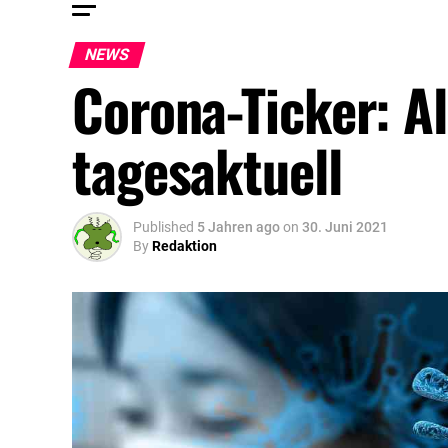
NEWS
Corona-Ticker: A
tagesaktuell
Published
5 Jahren ago
on
30. Juni 2021
By
Redaktion