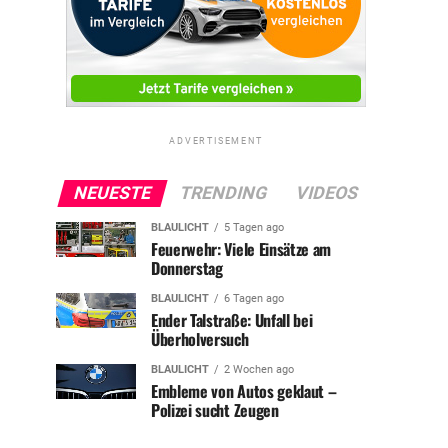
ADVERTISEMENT
NEUESTE
TRENDING
VIDEOS
BLAULICHT
5 Tagen ago
Feuerwehr: Viele Einsätze am
Donnerstag
BLAULICHT
6 Tagen ago
Ender Talstraße: Unfall bei
Überholversuch
BLAULICHT
2 Wochen ago
Embleme von Autos geklaut –
Polizei sucht Zeugen