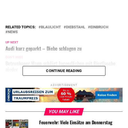
RELATED TOPICS:
BLAULICHT
DIEBSTAHL
EINBRUCH
NEWS
UP NEXT
Audi kurz geparkt – Diebe schlagen zu
DON'T MISS
Betrunkener Mann schlägt Jugendlichen mit Bierflasche
nieder
CONTINUE READING
ADVERTISEMENT
YOU MAY LIKE
Feuerwehr: Viele Einsätze am Donnerstag