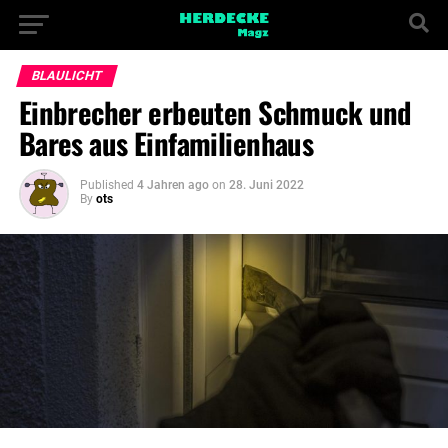
BLAULICHT
Einbrecher erbeuten Schmuck und
Bares aus Einfamilienhaus
Published
4 Jahren ago
on
28. Juni 2022
By
ots