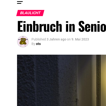
BLAULICHT
Einbruch in Seni
Published
3 Jahren ago
on
9. Mai 2023
By
ots