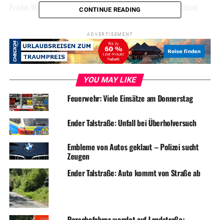
Frohe Weihnachten: Bis Mittwoch nur gute Nachrichten!
CONTINUE READING
ADVERTISEMENT
YOU MAY LIKE
Feuerwehr: Viele Einsätze am Donnerstag
Ender Talstraße: Unfall bei Überholversuch
Embleme von Autos geklaut – Polizei sucht
Zeugen
Ender Talstraße: Auto kommt von Straße ab
Porschefahrer wendet auf Landstraße: