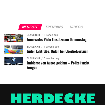
NEUESTE
TRENDING
VIDEOS
BLAULICHT
6 Tagen ago
Feuerwehr: Viele Einsätze am Donnerstag
BLAULICHT
1 Woche ago
Ender Talstraße: Unfall bei Überholversuch
BLAULICHT
3 Wochen ago
Embleme von Autos geklaut – Polizei sucht
Zeugen