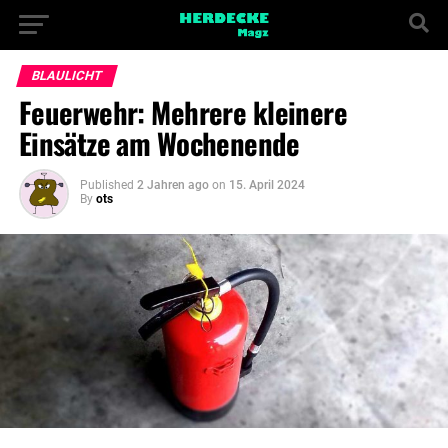
BLAULICHT
Feuerwehr: Mehrere kleinere
Einsätze am Wochenende
Published
2 Jahren ago
on
15. April 2024
By
ots