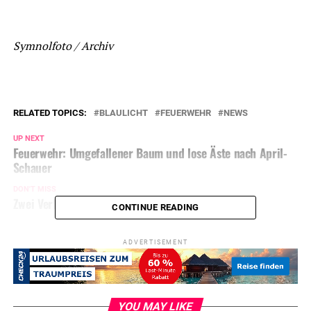
Symnolfoto / Archiv
RELATED TOPICS:
BLAULICHT
FEUERWEHR
NEWS
UP NEXT
Feuerwehr: Umgefallener Baum und lose Äste nach April-
Schauer
DON'T MISS
Zwei Verletzte nach Auffahrunfall
CONTINUE READING
ADVERTISEMENT
YOU MAY LIKE