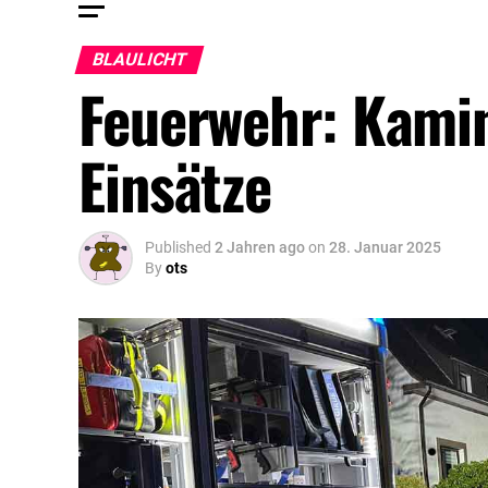
BLAULICHT
Feuerwehr: Kami
Einsätze
Published
2 Jahren ago
on
28. Januar 2025
By
ots