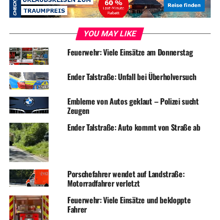
RELATED TOPICS:
BLAULICHT
DIEBSTAHL
EINBRUCH
FAHNDUNG
NEWS
YOU MAY LIKE
UP NEXT
Feuerwehr: Viele Einsätze am Donnerstag
Zwei Verletzte nach Unfall
DON'T MISS
Ender Talstraße: Unfall bei Überholversuch
Unfallflucht mit großem Schaden: DNA-Spur führt zur
Täterin
Embleme von Autos geklaut – Polizei sucht
Zeugen
Ender Talstraße: Auto kommt von Straße ab
Porschefahrer wendet auf Landstraße:
Motorradfahrer verletzt
Feuerwehr: Viele Einsätze und bekloppte
Fahrer