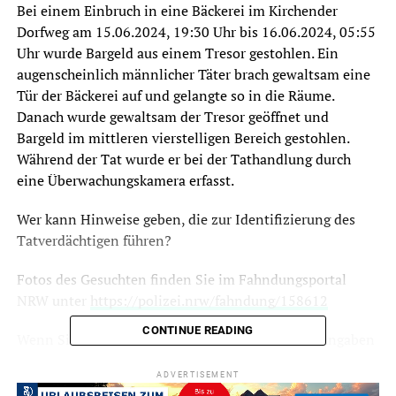
Bei einem Einbruch in eine Bäckerei im Kirchender
Dorfweg am 15.06.2024, 19:30 Uhr bis 16.06.2024, 05:55
Uhr wurde Bargeld aus einem Tresor gestohlen. Ein
augenscheinlich männlicher Täter brach gewaltsam eine
Tür der Bäckerei auf und gelangte so in die Räume.
Danach wurde gewaltsam der Tresor geöffnet und
Bargeld im mittleren vierstelligen Bereich gestohlen.
Während der Tat wurde er bei der Tathandlung durch
eine Überwachungskamera erfasst.
Wer kann Hinweise geben, die zur Identifizierung des
Tatverdächtigen führen?
Fotos des Gesuchten finden Sie im Fahndungsportal
NRW unter
https://polizei.nrw/fahndung/158612
CONTINUE READING
Wenn Sie diese Personen wiedererkennen oder Angaben
zum Aufenthaltsort machen können, wenden Sie sich
ADVERTISEMENT
bitte unter der 02333-9166-0 an uns