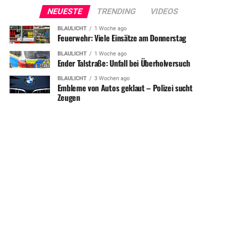
NEUESTE
TRENDING
VIDEOS
BLAULICHT
1 Woche ago
Feuerwehr: Viele Einsätze am Donnerstag
BLAULICHT
1 Woche ago
Ender Talstraße: Unfall bei Überholversuch
BLAULICHT
3 Wochen ago
Embleme von Autos geklaut – Polizei sucht
Zeugen
SHARE
TWEET