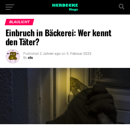
BLAULICHT
Einbruch in Bäckerei: Wer kennt
den Täter?
Published
2 Jahren ago
on
5. Februar 2025
By
ots