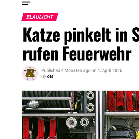
BLAULICHT
Katze pinkelt in
rufen Feuerwehr
Published
4 Monaten ago
on
4. April 2026
By
ots