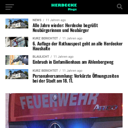
NEWS
11 Jahren ago
Alle Jahre wieder: Herdecke begrüßt
Neubürgerinnen und Neubürger
KURZ BERICHTET
11 Jahren ago
6. Auflage der Rathauspost geht an alle Herdecker
Haushalte
BLAULICHT
11 Jahren ago
Einbruch in Einfamilienhaus am Ahlenbergweg
KURZ BERICHTET
11 Jahren ago
Personalversammlung: Verkürzte Öffnungszeiten
bei der Stadt am 18. 11.