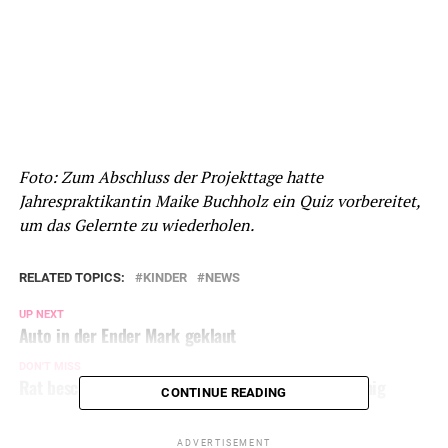
Foto: Zum Abschluss der Projekttage hatte
Jahrespraktikantin Maike Buchholz ein Quiz vorbereitet,
um das Gelernte zu wiederholen.
RELATED TOPICS:
KINDER
NEWS
UP NEXT
Auto in der Ender Mark geklaut
DON'T MISS
Rat beschließt städtischen Haushalt 2016 einstimmig
CONTINUE READING
ADVERTISEMENT