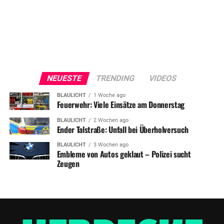
NEUESTE
TRENDING
VIDEOS
BLAULICHT
1 Woche ago
Feuerwehr: Viele Einsätze am Donnerstag
BLAULICHT
2 Wochen ago
Ender Talstraße: Unfall bei Überholversuch
BLAULICHT
3 Wochen ago
Embleme von Autos geklaut – Polizei sucht
Zeugen