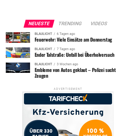
NEUESTE
TRENDING
VIDEOS
BLAULICHT
6 Tagen ago
Feuerwehr: Viele Einsätze am Donnerstag
BLAULICHT
7 Tagen ago
Ender Talstraße: Unfall bei Überholversuch
BLAULICHT
3 Wochen ago
Embleme von Autos geklaut – Polizei sucht
Zeugen
ADVERTISEMENT