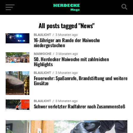
All posts tagged "News"
BLAULICHT
3 Monaten ago
16-Jähriger am Rande der Maiwoche
niedergestochen
MAIWOCHE
3 Monaten ago
50. Herdecker Maiwoche mit zahlreichen
Highlights
BLAULICHT
3 Monaten ago
Feuerwehr: Spaßanrufe, Brandstiftung und weitere
Einsätze
BLAULICHT
3 Monaten ago
Schwer verletzter Radfahrer nach Zusammenstoß