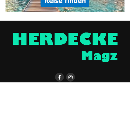
HERDECKE MAGAZIN APP
KONTAKT
UNTERSTÜTZEN
IMPRESSUM / DISCLAIMER
DATENSCHUTZERKLÄRUNG
ÜBER UNS
WERBUNG
Copyright © 2023 UNCover Media