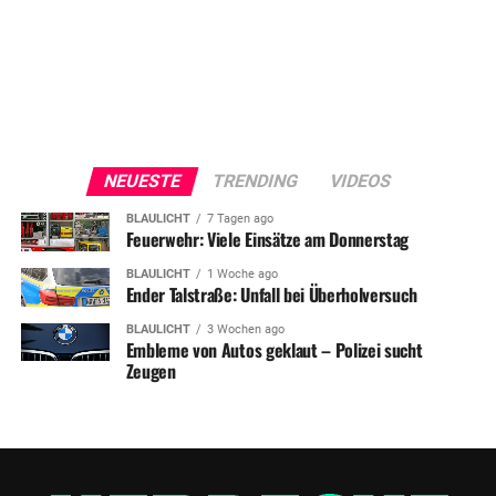
NEUESTE
TRENDING
VIDEOS
BLAULICHT
7 Tagen ago
Feuerwehr: Viele Einsätze am Donnerstag
BLAULICHT
1 Woche ago
Ender Talstraße: Unfall bei Überholversuch
BLAULICHT
3 Wochen ago
Embleme von Autos geklaut – Polizei sucht
Zeugen