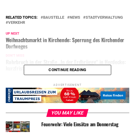
RELATED TOPICS:
BAUSTELLE
NEWS
STADTVERWALTUNG
VERKEHR
UP NEXT
Weihnachtsmarkt in Kirchende: Sperrung des Kirchender
Dorfweges
DON'T MISS
Rohrbruch in der Straße „In der Erdbrügge“ in Herdecke:
kurzfristige Vollsperrung
CONTINUE READING
ADVERTISEMENT
YOU MAY LIKE
Feuerwehr: Viele Einsätze am Donnerstag