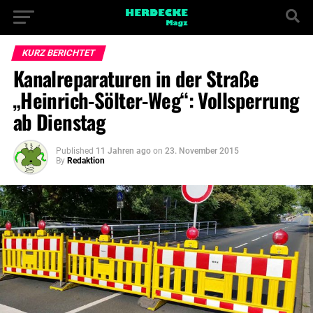
KURZ BERICHTET
Kanalreparaturen in der Straße
„Heinrich-Sölter-Weg“: Vollsperrung
ab Dienstag
Published
11 Jahren ago
on
23. November 2015
By
Redaktion