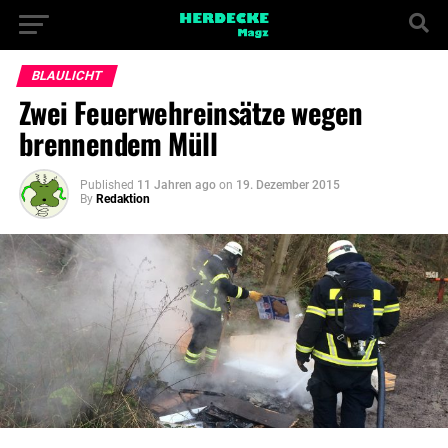
BLAULICHT
Zwei Feuerwehreinsätze wegen
brennendem Müll
Published
11 Jahren ago
on
19. Dezember 2015
By
Redaktion