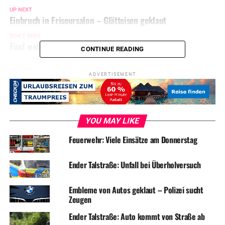
UP NEXT
Einbruch in Friseursalon – Glätteisen geklaut
DON'T MISS
Fünf weitere Standorte für Flüchtlinge geplant
CONTINUE READING
ADVERTISEMENT
YOU MAY LIKE
Feuerwehr: Viele Einsätze am Donnerstag
Ender Talstraße: Unfall bei Überholversuch
Embleme von Autos geklaut – Polizei sucht
Zeugen
Ender Talstraße: Auto kommt von Straße ab