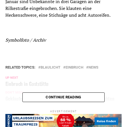
Januar sind Unbekannte in drei Garagen an der
Rilkestraße eingebrochen. Sie klauten eine
Heckenschwere, eine Stichsäge und acht Autoreifen.
Symbolfoto / Archiv
RELATED TOPICS:
BLAULICHT
EINBRUCH
NEWS
UP NEXT
Einbruch in Gaststätte
DON'T MISS
Geklauter Audi kracht in Leitplanke – Insassen flüchten
CONTINUE READING
ADVERTISEMENT