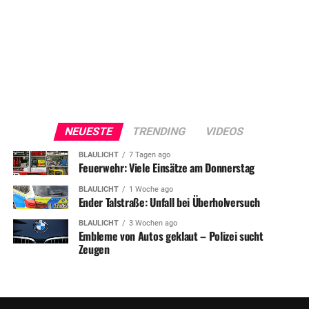
NEUESTE
TRENDING
VIDEOS
BLAULICHT
7 Tagen ago
Feuerwehr: Viele Einsätze am Donnerstag
BLAULICHT
1 Woche ago
Ender Talstraße: Unfall bei Überholversuch
BLAULICHT
3 Wochen ago
Embleme von Autos geklaut – Polizei sucht
Zeugen