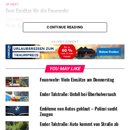
UP NEXT
Zwei Einsätze für die Feuerwehr
DON'T MISS
Profi-Teilediebe plündern BMW
CONTINUE READING
ADVERTISEMENT
YOU MAY LIKE
Feuerwehr: Viele Einsätze am Donnerstag
Ender Talstraße: Unfall bei Überholversuch
Embleme von Autos geklaut – Polizei sucht
Zeugen
Ender Talstraße: Auto kommt von Straße ab