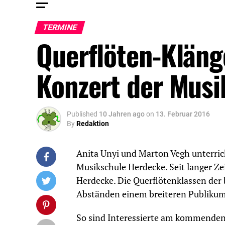
TERMINE
Querflöten-Kläng
Konzert der Musi
Published
10 Jahren ago
on
13. Februar 2016
By
Redaktion
Anita Unyi und Marton Vegh unterric
Musikschule Herdecke. Seit langer Zei
Herdecke. Die Querflötenklassen der
Abständen einem breiteren Publikum
So sind Interessierte am kommenden 