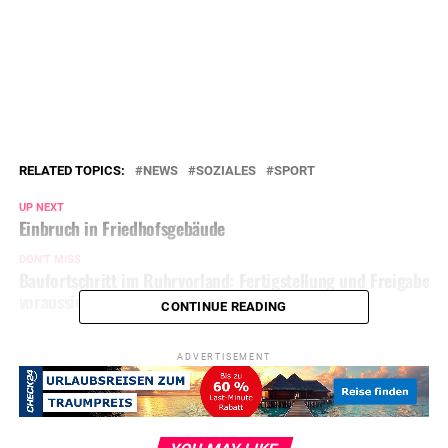
RELATED TOPICS:
NEWS
SOZIALES
SPORT
UP NEXT
Einbruch in Friedhofsgebäude
DON'T MISS
Baufortschritt im Ruhrvorland: Fertigstellung und Freigabe
voraussichtlich im April
CONTINUE READING
ADVERTISEMENT