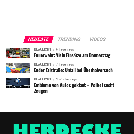
NEUESTE
TRENDING
VIDEOS
BLAULICHT
6 Tagen ago
Feuerwehr: Viele Einsätze am Donnerstag
BLAULICHT
7 Tagen ago
Ender Talstraße: Unfall bei Überholversuch
BLAULICHT
3 Wochen ago
Embleme von Autos geklaut – Polizei sucht
Zeugen