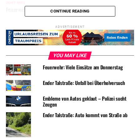
DON'T MISS
Feuerwehr am Wochenende fünf Mal im Einsatz
CONTINUE READING
ADVERTISEMENT
YOU MAY LIKE
Feuerwehr: Viele Einsätze am Donnerstag
Ender Talstraße: Unfall bei Überholversuch
Embleme von Autos geklaut – Polizei sucht
Zeugen
Ender Talstraße: Auto kommt von Straße ab