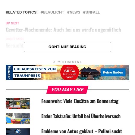
RELATED TOPICS:
BLAULICHT
NEWS
UNFALL
UP NEXT
Gewitter-Wochenende: Auch bei uns wird’s ungemütlich
DON'T MISS
Versuchter Einbruch in Auto
CONTINUE READING
ADVERTISEMENT
YOU MAY LIKE
Feuerwehr: Viele Einsätze am Donnerstag
Ender Talstraße: Unfall bei Überholversuch
Embleme von Autos geklaut – Polizei sucht