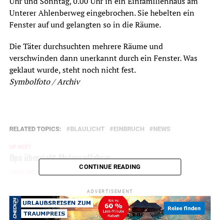
Uhr und Sonntag, 0.00 Uhr in ein Einfamilienhaus am
Unterer Ahlenberweg eingebrochen. Sie hebelten ein
Fenster auf und gelangten so in die Räume.
Die Täter durchsuchten mehrere Räume und
verschwinden dann unerkannt durch ein Fenster. Was
geklaut wurde, steht noch nicht fest.
Symbolfoto / Archiv
RELATED TOPICS:
BLAULICHT
EINBRUCH
NEWS
UP NEXT
Opa übersieht Motorradfahrer
CONTINUE READING
DON'T MISS
Amtliche Unwetterwarnung
ADVERTISEMENT