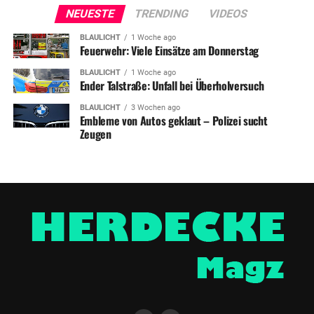
NEUESTE
TRENDING
VIDEOS
BLAULICHT
1 Woche ago
Feuerwehr: Viele Einsätze am Donnerstag
BLAULICHT
1 Woche ago
Ender Talstraße: Unfall bei Überholversuch
BLAULICHT
3 Wochen ago
Embleme von Autos geklaut – Polizei sucht
Zeugen