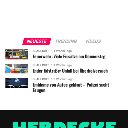
NEUESTE
TRENDING
VIDEOS
BLAULICHT
1 Woche ago
Feuerwehr: Viele Einsätze am Donnerstag
BLAULICHT
1 Woche ago
Ender Talstraße: Unfall bei Überholversuch
BLAULICHT
3 Wochen ago
Embleme von Autos geklaut – Polizei sucht
Zeugen