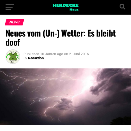
NEWS
Neues vom (Un-) Wetter: Es bleibt
doof
Published
10 Jahren ago
on
2. Juni 2016
By
Redaktion