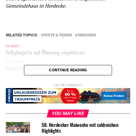
Gemeindehaus in Herdecke.
RELATED TOPICS:
FESTE & FEIERN
SENIOREN
UP NEXT
Fußgängerin auf Überweg angefahren
DON'T MISS
Diebstahl aus Wohnung
CONTINUE READING
ADVERTISEMENT
YOU MAY LIKE
50. Herdecker Maiwoche mit zahlreichen
Highlights