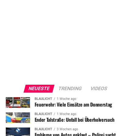
NEUESTE
TRENDING
VIDEOS
BLAULICHT
1 Woche ago
Feuerwehr: Viele Einsätze am Donnerstag
BLAULICHT
1 Woche ago
Ender Talstraße: Unfall bei Überholversuch
BLAULICHT
3 Wochen ago
Embleme von Autos geklaut – Polizei sucht