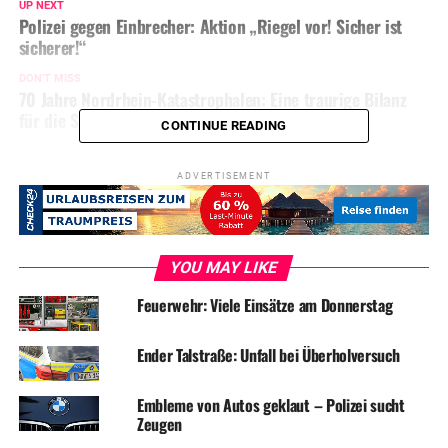
UP NEXT
Polizei gegen Einbrecher: Aktion „Riegel vor! Sicher ist
sicherer!“
DON'T MISS
70 Jahre Nordrhein-Katastrophalen: Eine traurige Bilanz
für die SPD
CONTINUE READING
ADVERTISEMENT
YOU MAY LIKE
Feuerwehr: Viele Einsätze am Donnerstag
Ender Talstraße: Unfall bei Überholversuch
Embleme von Autos geklaut – Polizei sucht
Zeugen