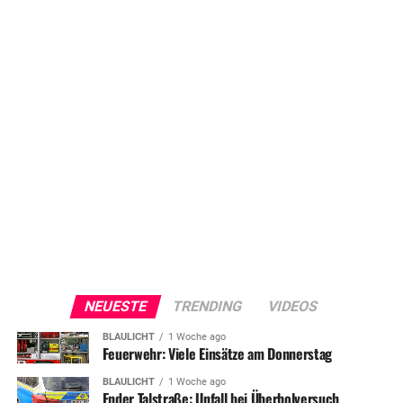
NEUESTE
TRENDING
VIDEOS
BLAULICHT
1 Woche ago
Feuerwehr: Viele Einsätze am Donnerstag
BLAULICHT
1 Woche ago
Ender Talstraße: Unfall bei Überholversuch