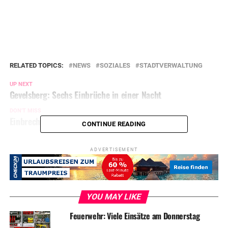
RELATED TOPICS:
NEWS
SOZIALES
STADTVERWALTUNG
UP NEXT
Gevelsberg: Sechs Einbrüche in einer Nacht
DON'T MISS
Einbrecherbande in Hagen festgenommen
CONTINUE READING
ADVERTISEMENT
YOU MAY LIKE
Feuerwehr: Viele Einsätze am Donnerstag