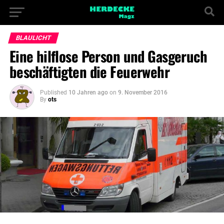
BLAULICHT
Eine hilflose Person und Gasgeruch
beschäftigten die Feuerwehr
Published
10 Jahren ago
on
9. November 2016
By
ots