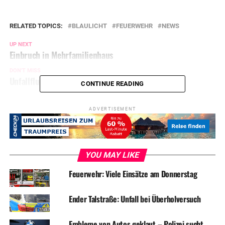
RELATED TOPICS:
BLAULICHT
FEUERWEHR
NEWS
UP NEXT
Einbruch in Mehrfamilienhaus
DON'T MISS
Unfallflucht nach Auffahrunfall
CONTINUE READING
ADVERTISEMENT
YOU MAY LIKE
Feuerwehr: Viele Einsätze am Donnerstag
Ender Talstraße: Unfall bei Überholversuch
Embleme von Autos geklaut – Polizei sucht