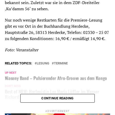
bekannt sein. Zuletzt war sie in dem ZDF-Dreiteiler
‚Ku’damm 56‘ zu sehen.
Nur noch wenige Restkarten für die Premiere-Lesung
gibt es vor Ort in der Buchhandlung Herdecke,
Hauptstraße 26, 58313 Herdecke, Telefon: 02330 – 25 07
zu folgenden Konditionen: 16,90 € / ermäßigt 14,90 €.
Foto: Veranstalter
RELATED TOPICS:
LESUNG
TERMINE
UP NEXT
Niasony Band – Pulsierender Afro-Groove aus dem Kongo
DON'T MISS
Best of NRW: Harfenistin Lea Maria Löffler im Werner
Richard Saal
CONTINUE READING
ADVERTISEMENT