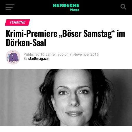
TERMINE
Krimi-Premiere „Böser Samstag“ im
Dörken-Saal
Published
10 Jahren ago
on
7. November 2016
By
stadtmagazin